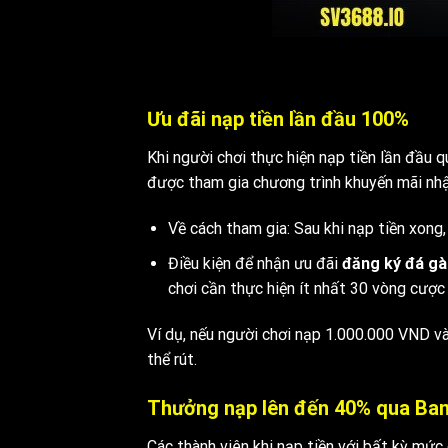
Ưu đãi nạp tiền lần đầu 100%
Khi người chơi thực hiện nạp tiền lần đầu
được tham gia chương trình khuyến mãi nh
Về cách tham gia: Sau khi nạp tiền xong
Điều kiện để nhận ưu đãi
đăng ký đá g
chơi cần thực hiện ít nhất 30 vòng cược
Ví dụ, nếu người chơi nạp 1.000.000 VND v
thể rút.
Thưởng nạp lên đến 40% qua Ba
Các thành viên khi nạp tiền với bất kỳ mứ