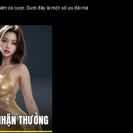
hiệm cá cược. Dưới đây là một số ưu đãi mà