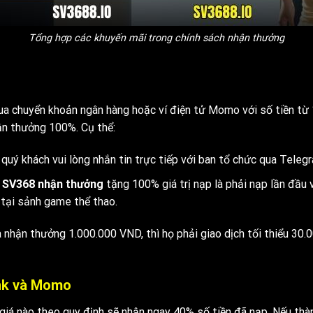
Tổng hợp các khuyến mãi trong chính sách nhận thưởng
 qua chuyển khoản ngân hàng hoặc ví điện tử Momo với số tiền t
ận thưởng 100%. Cụ thể:
, quý khách vui lòng nhắn tin trực tiếp với ban tổ chức qua Tel
à SV368 nhận thưởng
tặng 100% giá trị nạp là phải nạp lần đầu v
 tại sảnh game thể thao.
à nhận thưởng 1.000.000 VND, thì họ phải giao dịch tối thiểu 3
nk và Momo
c giá nào theo quy định sẽ nhận ngay 40% số tiền đã nạp. Nếu th