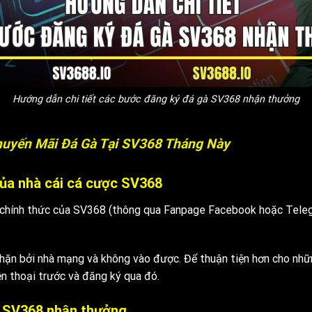
Hướng dẫn chi tiết các bước đăng ký đá gà SV368 nhận thưởng
uyến Mãi Đá Gà Tại SV368 Tháng Này
của nhà cái cá cược SV368
ang chính thức của SV368 (thông qua Fanpage Facebook hoặc Tel
chặn bởi nhà mạng và không vào được. Để thuận tiện hơn cho nhữn
ện thoại trước và đăng ký qua đó.
à SV368 nhận thưởng