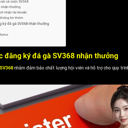
 cái cá cược SV368
8 nhận thưởng
chờ nhận tài khoản
 thông tin thêm
g ký đá gà SV368 nhận thưởng
 Momo
iệc đăng ký đá gà SV368 nhận thưởng
SV368
nhằm đảm bảo chất lượng hội viên và hỗ trợ cho quy trìn