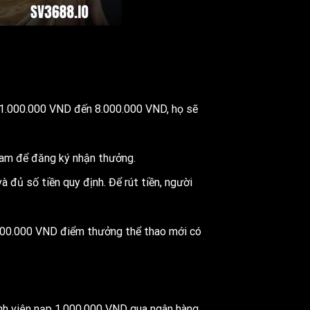
ừ 1.000.000 VND đến 8.000.000 VND, họ sẽ
egram để đăng ký nhận thưởng.
à đủ số tiền quy định. Để rút tiền, người
0.000.000 VND điểm thưởng thể thao mới có
ành viên nạp 1.000.000 VND qua ngân hàng