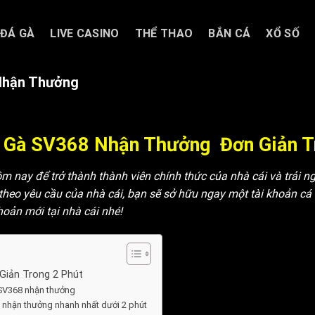
ĐÁ GÀ
LIVE CASINO
THỂ THAO
BẮN CÁ
XỔ SỐ
Nhận Thưởng
 Gà SV368 Nhận Thưởng Đơn Giản T
m nay để trở thành thành viên chính thức của nhà cái và trải n
 theo yêu cầu của nhà cái, bạn sẽ sở hữu ngay một tài khoản cá
hoản mới tại nhà cái nhé!
iản Trong 2 Phút
à SV368 nhận thưởng
nhận thưởng nhanh nhất dưới 2 phút