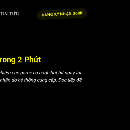
ĐĂNG KÝ NHẬN 368K
TIN TỨC
rong 2 Phút
ghiệm các game cá cược hot hit ngay tại
 nhân do hệ thống cung cấp. Đọc tiếp để