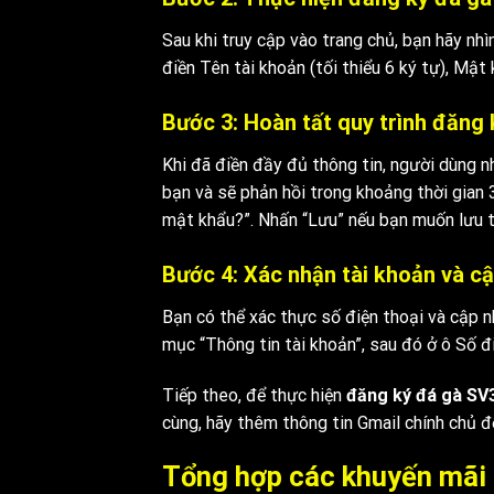
Sau khi truy cập vào trang chủ, bạn hãy nh
điền Tên tài khoản (tối thiểu 6 ký tự), Mật
Bước 3: Hoàn tất quy trình đăng 
Khi đã điền đầy đủ thông tin, người dùng 
bạn và sẽ phản hồi trong khoảng thời gian
mật khẩu?”. Nhấn “Lưu” nếu bạn muốn lưu t
Bước 4: Xác nhận tài khoản và cậ
Bạn có thể xác thực số điện thoại và cập n
mục “Thông tin tài khoản”, sau đó ở ô Số đ
Tiếp theo, để thực hiện
đăng ký đá gà SV
cùng, hãy thêm thông tin Gmail chính chủ 
Tổng hợp các khuyến mãi 