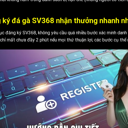
ký đá gà SV368 nhận thưởng nhanh nh
 tục đăng ký SV368, không yêu cầu quá nhiều bước xác minh danh
h, chỉ mất chưa đầy 2 phút nếu mọi thứ thuận lợi; các bước cụ thể